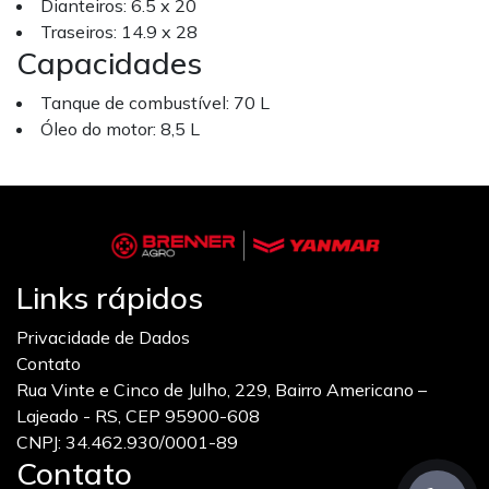
Dianteiros: 6.5 x 20
Traseiros: 14.9 x 28
Capacidades
Tanque de combustível: 70 L
Óleo do motor: 8,5 L
Links rápidos
Privacidade de Dados
Contato
Rua Vinte e Cinco de Julho, 229, Bairro Americano –
Lajeado - RS, CEP 95900-608
CNPJ: 34.462.930/0001-89
Contato